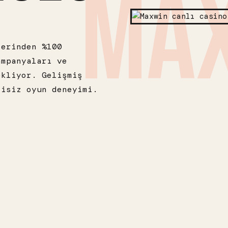
zerinden %100
ampanyaları ve
ekliyor. Gelişmiş
tisiz oyun deneyimi.