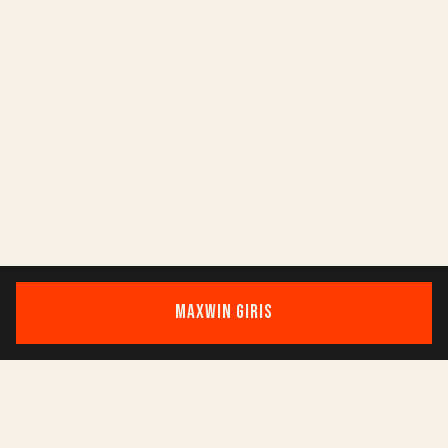
MAXWIN GIRIS