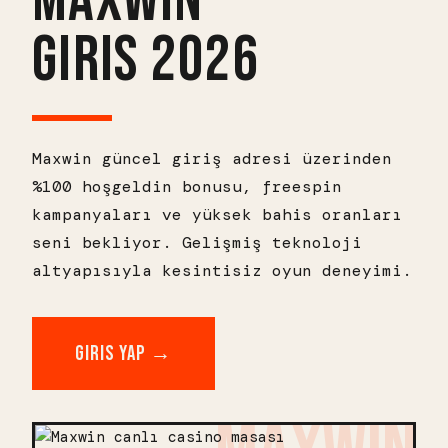
MAXWIN
GIRIS 2026
Maxwin güncel giriş adresi üzerinden
%100 hoşgeldin bonusu, freespin
kampanyaları ve yüksek bahis oranları
seni bekliyor. Gelişmiş teknoloji
altyapısıyla kesintisiz oyun deneyimi.
GIRIS YAP →